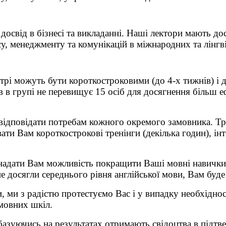
освід в бізнесі та викладанні. Наші лектори мають дос
су, менеджменту та комунікацій в міжнародних та лінгв
і можуть бути короткостроковими (до 4-х тижнів) і д
ів в групі не перевищує 15 осіб для досягнення більш 
відповідати потребам кожного окремого замовника. Тр
 Вам короткострокові тренінги (декілька годин), інте
надати Вам можливість покращити Ваші мовні навички
е досягли середнього рівня англійської мови, Вам буде
, ми з радістю протестуємо Вас і у випадку необхідно
мовних шкіл.
а базуючись на результатах отримають свідоцтва в під