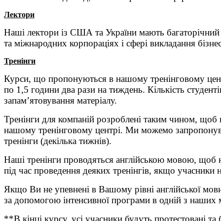
Лектори
Наші лектори із США та України мають багаторічний д
та міжнародних корпораціях і сфері викладання бізне
Тренінги
Курси, що пропонуються в нашому тренінговому центр
по 1,5 години два рази на тиждень. Кількість студент
запам’ятовування матеріалу.
Тренінги для компаній розроблені таким чином, щоб 
нашому тренінговому центрі. Ми можемо запропонувати
тренінги (декілька тижнів).
Наші тренінги проводяться англійською мовою, щоб 
під час проведення деяких тренінгів, якщо учасники н
Якщо Ви не упевнені в Вашому рівні англійської мови
за допомогою інтенсивної програми в одній з наших 
**В кінці курсу, усі учасники будуть протестовані т