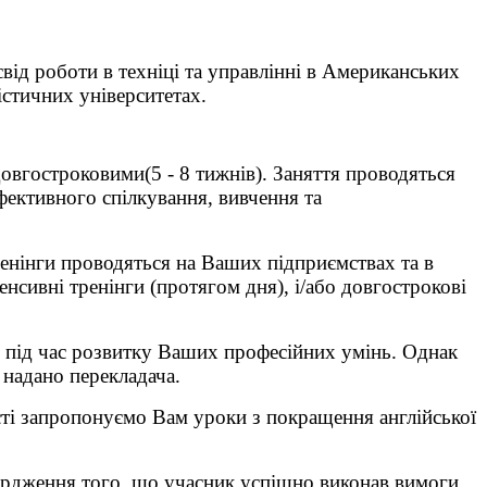
від роботи в техніці та управлінні в Американських
істичних університетах.
овгостроковими(5 - 8 тижнів). Заняття проводяться
ефективного спілкування, вивчення та
енінги проводяться на Ваших підприємствах та в
нсивні тренінги (протягом дня), і/або довгострокові
 під час розвитку Ваших професійних умінь. Однак
 надано перекладача.
сті запропонуємо Вам уроки з покращення англійської
твердження того, що учасник успішно виконав вимоги